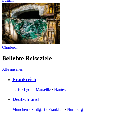
Lüttich
Charleroi
Beliebte Reiseziele
Alle ansehen
→
Frankreich
Paris
·
Lyon
·
Marseille
·
Nantes
Deutschland
München
·
Stuttgart
·
Frankfurt
·
Nürnberg