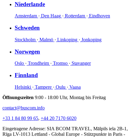
Niederlande
Amsterdam
·
Den Haag
·
Rotterdam
·
Eindhoven
Schweden
Stockholm
·
Malmö
·
Linkoping
·
Jonkoping
Norwegen
Oslo
·
Trondheim
·
Tromso
·
Stavanger
Finnland
Helsinki
·
Tampere
·
Oulu
·
Vaasa
Öffnungszeiten
9:00 - 18:00 Uhr, Montag bis Freitag
contact@buscom.info
+33 1 84 80 99 65
,
+44 20 7170 6020
Eingetragene Adresse: SIA BCOM TRAVEL, Mālpils iela 2B-1,
Rīga LV-1013 Lettland - Global Europe - Stützpunkte in Paris -