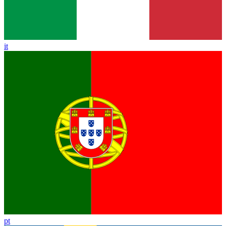
it
pt