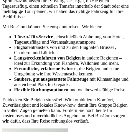
Sprinter-Minibussen für 19 Fahrgäste . Egal, ob Sie einen
Tagesausflug, einen schnellen Transfer innerhalb der Stadt oder eine
mehrtägige Tour planen, wir haben das richtige Fahrzeug für Ihre
Bedürfnisse.
Mit BusCom können Sie entspannt reisen. Wir bieten:
Tür-zu-Tür-Service
, einschließlich Abholung vom Hotel,
Tagesausflüge und Veranstaltungstransporte.
Flughafentransfers von und zu den Flughäfen Brüssel ,
Charleroi und Lüttich .
Langstreckenfahrten von Belgien
in andere Regionen –
ideal zur Erkundung von Flandern, Wallonien und mehr.
Freundliche, erfahrene Fahrer
, die Belgien und seine
Umgebung wie ihre Westentasche kennen.
Saubere, gut ausgestattete Fahrzeuge
mit Klimaanlage und
ausreichend Platz für Gepäck.
Flexible Buchungsoptionen
und wettbewerbsfähige Preise.
Entdecken Sie Belgien stressfrei. Wir kombinieren Komfort,
Zuverlässigkeit und lokales Know-how, damit Ihre Gruppe Belgien
in vollen Zügen genießen kann. Fordern Sie noch heute Ihr
kostenloses und unverbindliches Angebot an. Bei BusCom sorgen
wir
dafür, dass Ihre Reise reibungslos verläuft.