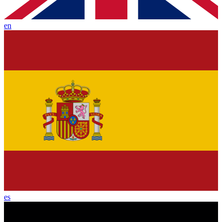
en
es