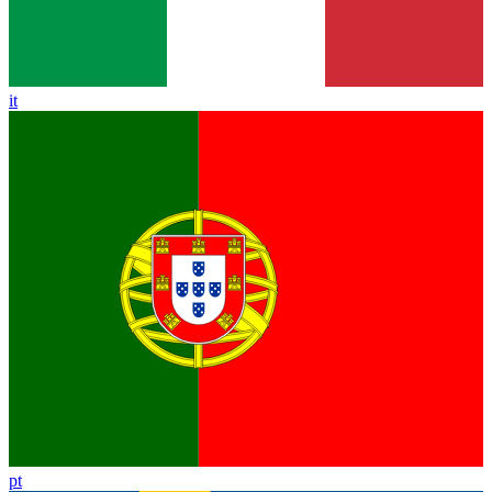
it
pt