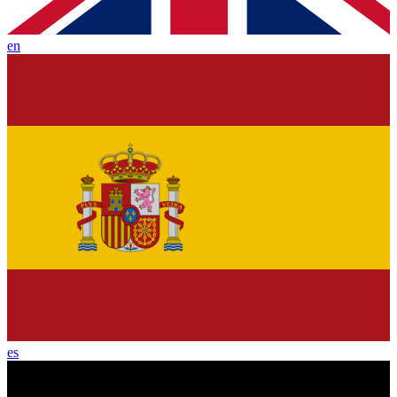
en
es