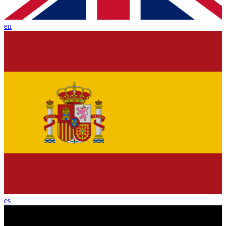
en
es