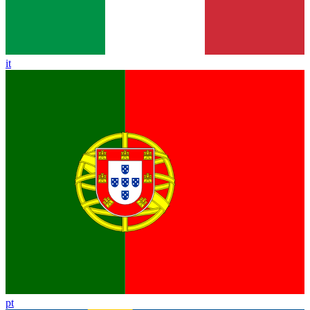
it
pt