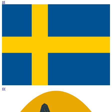
pt
sv