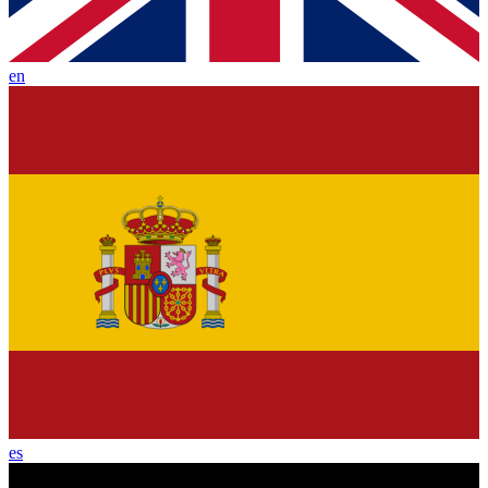
en
es