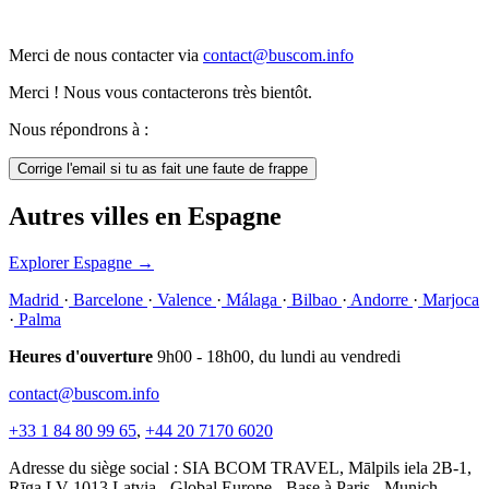
Merci de nous contacter via
contact@buscom.info
Merci ! Nous vous contacterons très bientôt.
Nous répondrons à :
Corrige l'email si tu as fait une faute de frappe
Autres villes en Espagne
Explorer Espagne
→
Madrid
·
Barcelone
·
Valence
·
Málaga
·
Bilbao
·
Andorre
·
Marjoca
·
Palma
Heures d'ouverture
9h00 - 18h00, du lundi au vendredi
contact@buscom.info
+33 1 84 80 99 65
,
+44 20 7170 6020
Adresse du siège social : SIA BCOM TRAVEL, Mālpils iela 2B-1,
Rīga LV-1013 Latvia - Global Europe - Base à Paris - Munich -