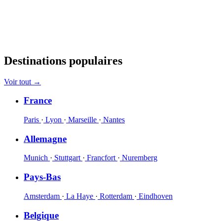
Destinations populaires
Voir tout
→
France
Paris
·
Lyon
·
Marseille
·
Nantes
Allemagne
Munich
·
Stuttgart
·
Francfort
·
Nuremberg
Pays-Bas
Amsterdam
·
La Haye
·
Rotterdam
·
Eindhoven
Belgique