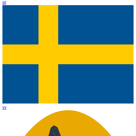
pt
sv