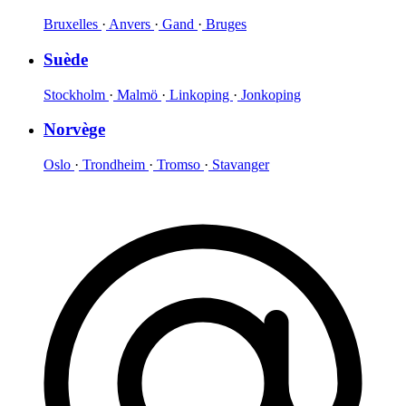
Bruxelles
·
Anvers
·
Gand
·
Bruges
Suède
Stockholm
·
Malmö
·
Linkoping
·
Jonkoping
Norvège
Oslo
·
Trondheim
·
Tromso
·
Stavanger