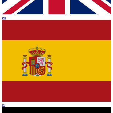
en
es