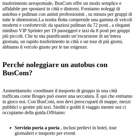
trasferimento aeroportuale, BusCom offre un modo semplice e
affidabile per spostarsi in città e dintorni. Forniamo noleggi di
autobus e pullman con autisti professionisti , su misura per gruppi di
tutte le dimensioni.La nostra flotta comprende una gamma di veicoli
moderni e confortevoli: da spaziosi pullman da 72 posti , a eleganti
minibus VIP Sprinter per 19 passeggeri e taxi da 8 posti per gruppi
più piccoli. Che tu stia pianificando un’escursione di un’intera
giornata, un rapido trasferimento in città o un tour di più giorni,
abbiamo il veicolo giusto per le tue esigenze.
Perché noleggiare un autobus con
BusCom?
Ammettiamolo: coordinare il trasporto di gruppo in una città
trafficata come Bruges può essere una seccatura. È qui che entriamo
in gioco noi. Con BusCom, non devi preoccuparti di mappe, mezzi
pubblici o gestire più taxi. Siediti e goditi il viaggio mentre noi ci
occupiamo della guida.Offriamo:
Servizio porta a porta
, inclusi prelievi in hotel, tour
giornalieri e trasporto per eventi