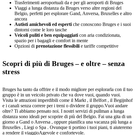
Trasferimenti aeroportuali da e per gli aeroporti di Bruges
Viaggi a lunga distanza da Bruges verso altre regioni del
Belgio, perfetti per esplorare Gand, Anversa, Bruxelles e altro
ancora
Autisti amichevoli ed esperti
che conoscono Bruges e i suoi
dintorni come le loro tasche
Veicoli puliti e ben equipaggiati
con aria condizionata,
spazio per i bagagli e comfort in mente
Opzioni di
prenotazione flessibili
e tariffe competitive
Scopri di più di Bruges – e oltre – senza
stress
Bruges ha tanto da offrire e il modo migliore per esplorarla con il tuo
gruppo è in un veicolo privato che va dove vuoi, quando vuoi.
Visita le attrazioni imperdibili come il Markt , il Belfort , il Begijnhof
e i canali senza correre per i treni o dividere il gruppo.Vuoi andare
oltre? Ti abbiamo pensato noi. I nostri servizi di pullman a lunga
distanza sono ideali per scoprire di più del Belgio. Fai una gita di un
giorno a Gand o Anversa , oppure pianifica una vacanza più lunga a
Bruxelles , Liegi o Spa . Ovunque ti portino i tuoi piani, ti aiuteremo
a rendere il viaggioAgevole e confortevole.