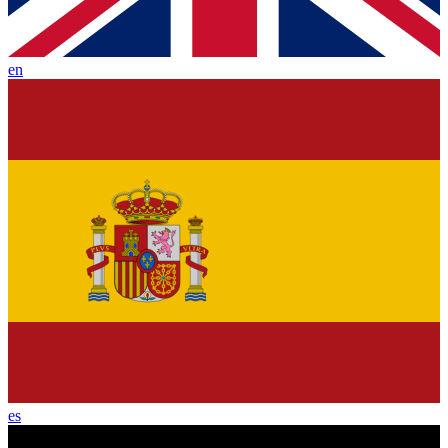
en
es