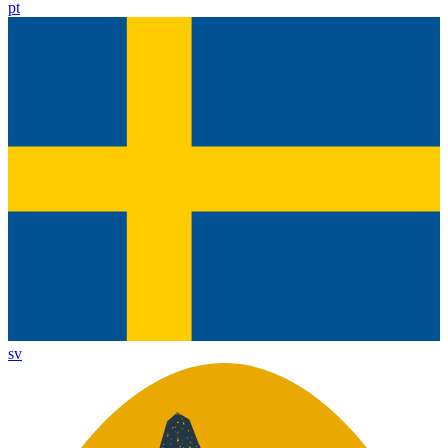
pt
sv