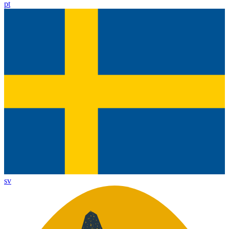
pt
sv