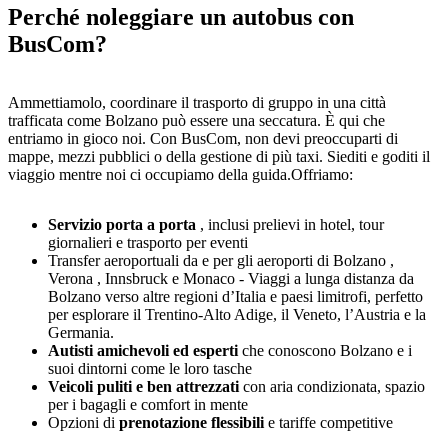
Perché noleggiare un autobus con
BusCom?
Ammettiamolo, coordinare il trasporto di gruppo in una città
trafficata come Bolzano può essere una seccatura. È qui che
entriamo in gioco noi. Con BusCom, non devi preoccuparti di
mappe, mezzi pubblici o della gestione di più taxi. Siediti e goditi il
viaggio mentre noi ci occupiamo della guida.Offriamo:
Servizio porta a porta
, inclusi prelievi in hotel, tour
giornalieri e trasporto per eventi
Transfer aeroportuali da e per gli aeroporti di Bolzano ,
Verona , Innsbruck e Monaco - Viaggi a lunga distanza da
Bolzano verso altre regioni d’Italia e paesi limitrofi, perfetto
per esplorare il Trentino-Alto Adige, il Veneto, l’Austria e la
Germania.
Autisti amichevoli ed esperti
che conoscono Bolzano e i
suoi dintorni come le loro tasche
Veicoli puliti e ben attrezzati
con aria condizionata, spazio
per i bagagli e comfort in mente
Opzioni di
prenotazione flessibili
e tariffe competitive