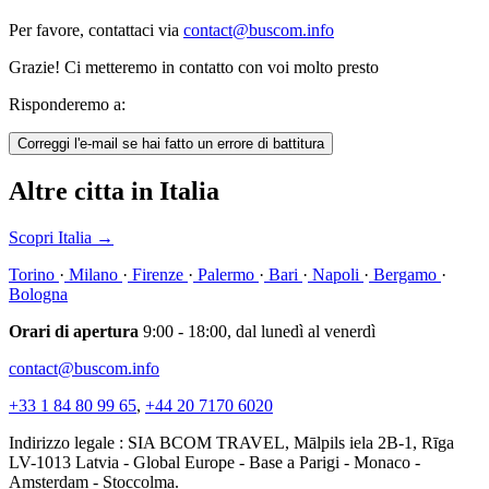
Per favore, contattaci via
contact@buscom.info
Grazie! Ci metteremo in contatto con voi molto presto
Risponderemo a:
Correggi l'e-mail se hai fatto un errore di battitura
Altre citta in Italia
Scopri Italia
→
Torino
·
Milano
·
Firenze
·
Palermo
·
Bari
·
Napoli
·
Bergamo
·
Bologna
Orari di apertura
9:00 - 18:00, dal lunedì al venerdì
contact@buscom.info
+33 1 84 80 99 65
,
+44 20 7170 6020
Indirizzo legale : SIA BCOM TRAVEL, Mālpils iela 2B-1, Rīga
LV-1013 Latvia - Global Europe - Base a Parigi - Monaco -
Amsterdam - Stoccolma.