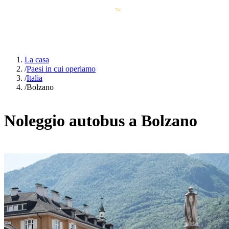
La casa
/
Paesi in cui operiamo
/
Italia
/
Bolzano
Noleggio autobus a Bolzano