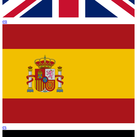
en
es