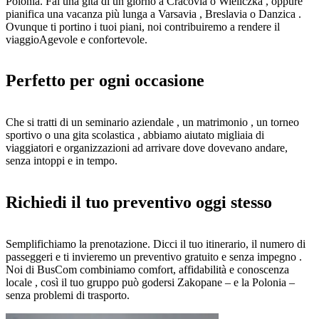
Polonia. Fai una gita di un giorno a Cracovia o Wieliczka , oppure
pianifica una vacanza più lunga a Varsavia , Breslavia o Danzica .
Ovunque ti portino i tuoi piani, noi contribuiremo a rendere il
viaggioAgevole e confortevole.
Perfetto per ogni occasione
Che si tratti di un seminario aziendale , un matrimonio , un torneo
sportivo o una gita scolastica , abbiamo aiutato migliaia di
viaggiatori e organizzazioni ad arrivare dove dovevano andare,
senza intoppi e in tempo.
Richiedi il tuo preventivo oggi stesso
Semplifichiamo la prenotazione. Dicci il tuo itinerario, il numero di
passeggeri e ti invieremo un preventivo gratuito e senza impegno .
Noi di BusCom combiniamo comfort, affidabilità e conoscenza
locale , così il tuo gruppo può godersi Zakopane – e la Polonia –
senza problemi di trasporto.