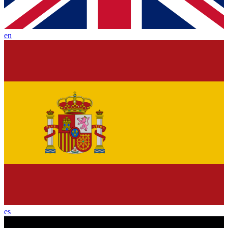
en
es