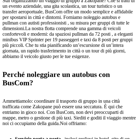
Stai organizzando un viaggio di gruppo a Zakopane? Che si tratti di
un evento aziendale, una gita scolastica, un tour turistico o un
transfer aeroportuale, BusCom offre un modo semplice e affidabile
per spostarsi in città e dintorni. Forniamo noleggio autobus e
pullman con autisti professionisti , su misura per gruppi di tutte le
dimensioni.La nostra flotta comprende una gamma di veicoli
confortevoli e moderni: da spaziosi pullman da 72 posti , a eleganti
minibus VIP Sprinter per 19 passeggeri e taxi da 8 posti per gruppi
più piccoli. Che tu stia pianificando un’escursione di un’intera
giornata, un rapido trasferimento in città o un tour di più giorni,
abbiamo il veicolo giusto per le tue esigenze.
Perché noleggiare un autobus con
BusCom?
Ammettiamolo: coordinare il trasporto di gruppo in una città
trafficata come Zakopane può essere una seccatura. È qui che
entriamo in gioco noi. Con BusCom, non devi preoccuparti di
mappe, metro o gestione di più taxi. Siediti e goditi il viaggio mentre
noi ci occupiamo della guida.Noi offriamo:
Servizio porta a porta
, inclusi prelievi in hotel, gite di un