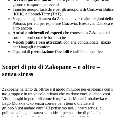
giorno e trasporto per eventi
Transfer aeroportuali da e per gli aeroporti di Cracovia-Balice
(KRK) e Poprad-Tatry (TAT)
Viaggi a lunga distanza da Zakopane verso altre regioni della
Polonia, perfetti per esplorare Cracovia, Breslavia, Danzica e
altro ancora
Autisti amichevoli ed esperti
che conoscono Zakopane e i
suoi dintorni come le loro tasche
Veicoli puliti e ben attrezzati
con aria condizionata, spazio
per i bagagli e comfort
Opzioni di
prenotazione flessibili
e tariffe competitive
Scopri di più di Zakopane – e oltre –
senza stress
Zakopane ha tanto da offrire e il modo migliore per esplorarla con il
tuo gruppo è in un veicolo privato che va dove vuoi, quando vuoi.
Visita luoghi imperdibili come Krupówki , Monte Gubałówka e
Lago Morskie Oko senza correre per i treni o dividere il
gruppo.Vuoi andare oltre? Ci pensiamo noi. I nostri servizi di
pullman a lunga distanza sono ideali per scoprire di più della