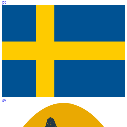
pt
sv