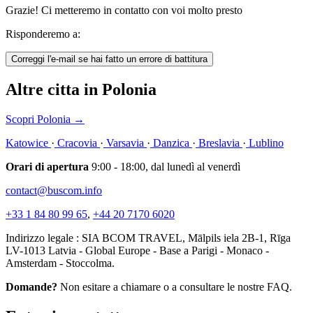
Grazie! Ci metteremo in contatto con voi molto presto
Risponderemo a:
Correggi l'e-mail se hai fatto un errore di battitura
Altre citta in Polonia
Scopri Polonia
→
Katowice
·
Cracovia
·
Varsavia
·
Danzica
·
Breslavia
·
Lublino
Orari di apertura
9:00 - 18:00, dal lunedì al venerdì
contact@buscom.info
+33 1 84 80 99 65
,
+44 20 7170 6020
Indirizzo legale : SIA BCOM TRAVEL, Mālpils iela 2B-1, Rīga
LV-1013 Latvia - Global Europe - Base a Parigi - Monaco -
Amsterdam - Stoccolma.
Domande?
Non esitare a chiamare o a consultare le nostre FAQ.