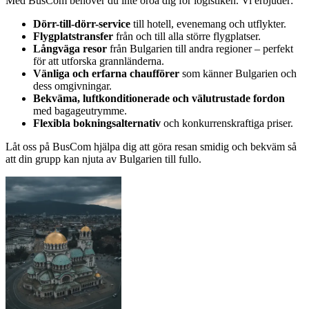
Med BusCom behöver du inte oroa dig för logistiken. Vi erbjuder:
Dörr-till-dörr-service
till hotell, evenemang och utflykter.
Flygplatstransfer
från och till alla större flygplatser.
Långväga resor
från Bulgarien till andra regioner – perfekt
för att utforska grannländerna.
Vänliga och erfarna chaufförer
som känner Bulgarien och
dess omgivningar.
Bekväma, luftkonditionerade och välutrustade fordon
med bagageutrymme.
Flexibla bokningsalternativ
och konkurrenskraftiga priser.
Låt oss på BusCom hjälpa dig att göra resan smidig och bekväm så
att din grupp kan njuta av Bulgarien till fullo.