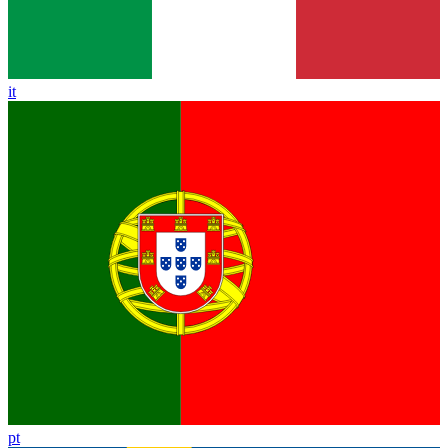
it
pt