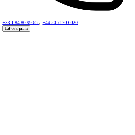
+33 1 84 80 99 65
,
+44 20 7170 6020
Låt oss prata
Få kontakt med oss
Skicka ditt krav med så många detaljer som möjligt
Ditt namn
Din e-post
Ditt meddelande
Skicka förfrågan
Genom att använda detta formulär accepterar du vår
integritetspolicy