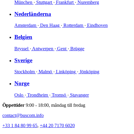
München
·
Stuttgart
·
Frankfurt
·
Nuremberg
Nederländerna
Amsterdam
·
Den Haag
·
Rotterdam
·
Eindhoven
Belgien
Bryssel
·
Antwerpen
·
Gent
·
Brügge
Sverige
Stockholm
·
Malmö
·
Linköping
·
Jönköping
Norge
Oslo
·
Trondheim
·
Tromsö
·
Stavanger
Öppettider
9:00 - 18:00, måndag till fredag
contact@buscom.info
+33 1 84 80 99 65
,
+44 20 7170 6020