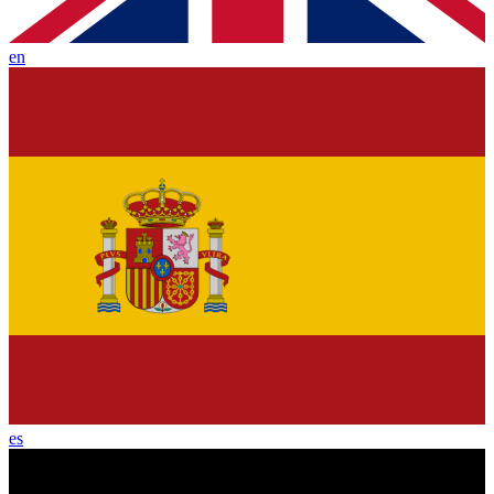
en
es