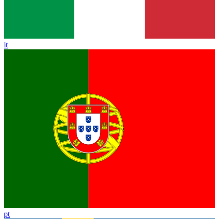
it
pt