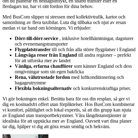
om du planerar en heldagsutflykt, en snabb transfer eller en
flerdagars tur, har vi rätt fordon för dina behov.
Med BusCom slipper ni stressen med kollektivtrafik, kartor och
samordning av flera taxibilar. Luta dig tillbaka och njut av resan
medan vi tar hand om körningen. Vi erbjuder:
Dörr-till-dörr-service
, inklusive hotellhämtningar, dagsturer
och evenemangstransporter
Flygplatstransfer
till och från alla större flygplatser i England
Långväga resor från England
till andra regioner – perfekt
för att utforska mer av landet
Vänliga, erfarna chaufförer
som känner England och dess
omgivningar som sin egen bakficka
Rena, välutrustade fordon
med luftkonditionering och
bagageutrymme
Flexibla bokningsalternativ
och konkurrenskraftiga priser.
Vi gör bokningen enkel. Berätta bara för oss din resplan, så ger vi
dig en kostnadsfri offert utan förpliktelser. Hos BusCom kombinerar
vi komfort, pålitlighet och lokal expertis, så att din grupp kan njuta
av England utan transportbekymmer. Våra långdistanstjänster är
idealiska för att upptäcka mer av England. Oavsett vart dina planer
tar dig, hjälper vi dig att göra resan smidig och bekväm.