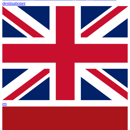
destinationer
en