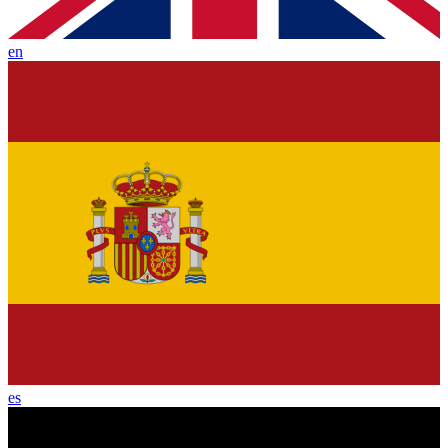
en
es