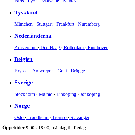
Paris
·
Lyon
·
Marseille
·
Nantes
Tyskland
München
·
Stuttgart
·
Frankfurt
·
Nuremberg
Nederländerna
Amsterdam
·
Den Haag
·
Rotterdam
·
Eindhoven
Belgien
Bryssel
·
Antwerpen
·
Gent
·
Brügge
Sverige
Stockholm
·
Malmö
·
Linköping
·
Jönköping
Norge
Oslo
·
Trondheim
·
Tromsö
·
Stavanger
Öppettider
9:00 - 18:00, måndag till fredag