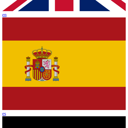
en
es