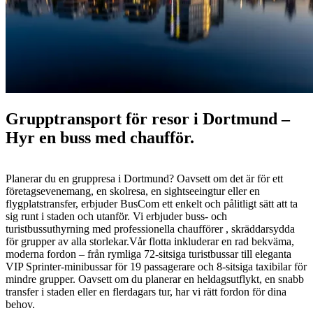
Grupptransport för resor i Dortmund –
Hyr en buss med chaufför.
Planerar du en gruppresa i Dortmund? Oavsett om det är för ett
företagsevenemang, en skolresa, en sightseeingtur eller en
flygplatstransfer, erbjuder BusCom ett enkelt och pålitligt sätt att ta
sig runt i staden och utanför. Vi erbjuder buss- och
turistbussuthyrning med professionella chaufförer , skräddarsydda
för grupper av alla storlekar.Vår flotta inkluderar en rad bekväma,
moderna fordon – från rymliga 72-sitsiga turistbussar till eleganta
VIP Sprinter-minibussar för 19 passagerare och 8-sitsiga taxibilar för
mindre grupper. Oavsett om du planerar en heldagsutflykt, en snabb
transfer i staden eller en flerdagars tur, har vi rätt fordon för dina
behov.