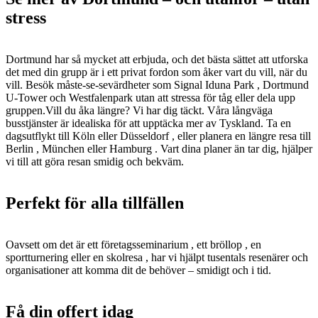
stress
Dortmund har så mycket att erbjuda, och det bästa sättet att utforska
det med din grupp är i ett privat fordon som åker vart du vill, när du
vill. Besök måste-se-sevärdheter som Signal Iduna Park , Dortmund
U-Tower och Westfalenpark utan att stressa för tåg eller dela upp
gruppen.Vill du åka längre? Vi har dig täckt. Våra långväga
busstjänster är idealiska för att upptäcka mer av Tyskland. Ta en
dagsutflykt till Köln eller Düsseldorf , eller planera en längre resa till
Berlin , München eller Hamburg . Vart dina planer än tar dig, hjälper
vi till att göra resan smidig och bekväm.
Perfekt för alla tillfällen
Oavsett om det är ett företagsseminarium , ett bröllop , en
sportturnering eller en skolresa , har vi hjälpt tusentals resenärer och
organisationer att komma dit de behöver – smidigt och i tid.
Få din offert idag