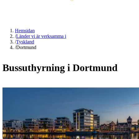
Hemsidan
/
Länder vi är verksamma i
/
Tyskland
/
Dortmund
Bussuthyrning i Dortmund