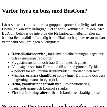
Varför hyra en buss med BusCom?
Låt oss inse det – att samordna grupptransporter i en livlig stad som
Dortmund kan vara krångligt. Det är här vi kommer in i bilden. Med
BusCom behöver du inte oroa dig för kartor, tunnelbanor eller att
hantera flera taxibilar. Luta dig bara tillbaka och njut av resan medan
vi tar hand om körningen.Vi erbjuder:
Dörr-till-dörr-service
, inklusive hotellhämtningar, dagsturer
och evenemangstransporter
Flygplatstransfer till och från Dortmunds flygplats
Långväga resor från Dortmund till andra regioner i Tyskland
– perfekt för att utforska Ruhrområdet, Sauerland och mer
Vänliga, erfarna chaufförer
som känner Dortmund och dess
omgivningar som sin egen ficka
Rena, välutrustade fordon
med luftkonditionering,
bagageutrymme och komfort i åtanke
Flexibla bokningsalternativ
och konkurrenskraftiga priser
Se mer av Dortmund – och utanför – utan