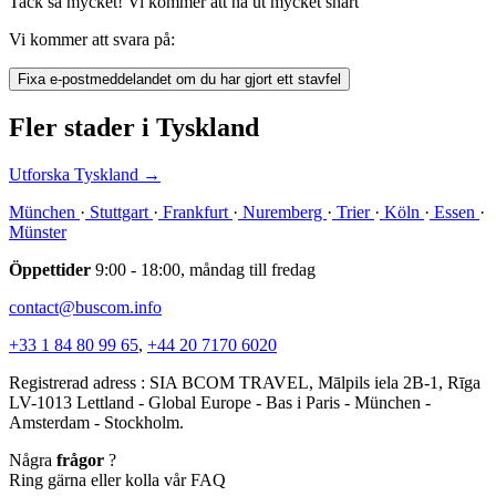
Tack så mycket! Vi kommer att nå ut mycket snart
Vi kommer att svara på:
Fixa e-postmeddelandet om du har gjort ett stavfel
Fler stader i Tyskland
Utforska Tyskland
→
München
·
Stuttgart
·
Frankfurt
·
Nuremberg
·
Trier
·
Köln
·
Essen
·
Münster
Öppettider
9:00 - 18:00, måndag till fredag
contact@buscom.info
+33 1 84 80 99 65
,
+44 20 7170 6020
Registrerad adress : SIA BCOM TRAVEL, Mālpils iela 2B-1, Rīga
LV-1013 Lettland - Global Europe - Bas i Paris - München -
Amsterdam - Stockholm.
Några
frågor
?
Ring gärna eller kolla vår FAQ