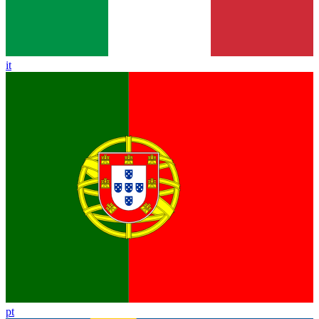
it
pt