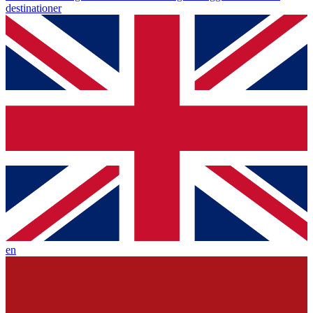
destinationer
en