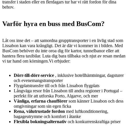
transfer i staden eller en flerdagars tur har vi rätt fordon för dina
behov.
Varför hyra en buss med BusCom?
Låt oss inse det – att samordna grupptransporter i en livlig stad som
Lissabon kan vara krångligt. Det är där vi kommer in i bilden. Med
BusCom behöver du inte oroa dig för kartor, tunnelbanor eller att
hantera flera taxibilar. Luta dig bara tillbaka och njut av resan medan
vi tar hand om körningen.Vi erbjuder:
Dörr-till-dörr-service
, inklusive hotellhämtningar, dagsturer
och evenemangstransporter
Flygplatstransfer till och från Lissabon flygplats
Långväga resor från Lissabon till andra regioner i Portugal –
perfekt för att utforska Porto, Algarve, och mer
Vänliga, erfarna chaufförer
som känner Lissabon och dess
omgivningar som sin egen ficka
Rena, välutrustade fordon
med luftkonditionering,
bagageutrymme och komfort i åtanke
Flexibla bokningsalternativ
och konkurrenskraftiga priser