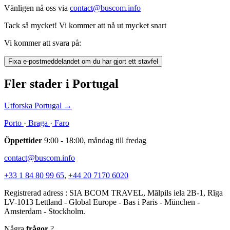
Vänligen nå oss via
contact@buscom.info
Tack så mycket! Vi kommer att nå ut mycket snart
Vi kommer att svara på:
Fixa e-postmeddelandet om du har gjort ett stavfel
Fler stader i Portugal
Utforska Portugal
→
Porto
·
Braga
·
Faro
Öppettider
9:00 - 18:00, måndag till fredag
contact@buscom.info
+33 1 84 80 99 65
,
+44 20 7170 6020
Registrerad adress : SIA BCOM TRAVEL, Mālpils iela 2B-1, Rīga
LV-1013 Lettland - Global Europe - Bas i Paris - München -
Amsterdam - Stockholm.
Några
frågor
?