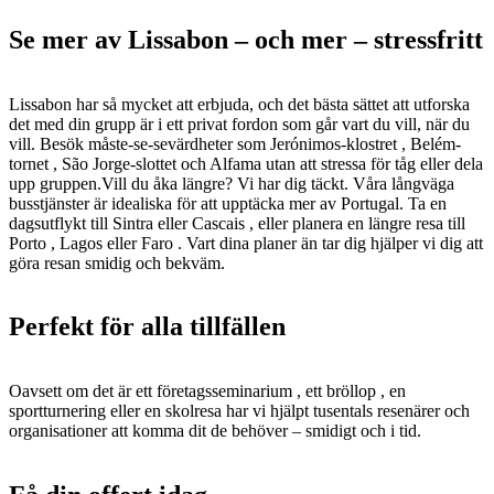
Se mer av Lissabon – och mer – stressfritt
Lissabon har så mycket att erbjuda, och det bästa sättet att utforska
det med din grupp är i ett privat fordon som går vart du vill, när du
vill. Besök måste-se-sevärdheter som Jerónimos-klostret , Belém-
tornet , São Jorge-slottet och Alfama utan att stressa för tåg eller dela
upp gruppen.Vill du åka längre? Vi har dig täckt. Våra långväga
busstjänster är idealiska för att upptäcka mer av Portugal. Ta en
dagsutflykt till Sintra eller Cascais , eller planera en längre resa till
Porto , Lagos eller Faro . Vart dina planer än tar dig hjälper vi dig att
göra resan smidig och bekväm.
Perfekt för alla tillfällen
Oavsett om det är ett företagsseminarium , ett bröllop , en
sportturnering eller en skolresa har vi hjälpt tusentals resenärer och
organisationer att komma dit de behöver – smidigt och i tid.