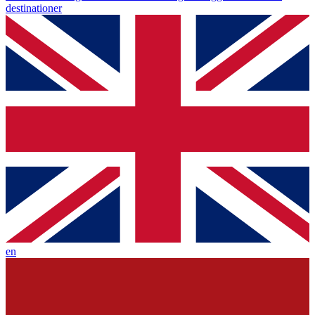
destinationer
en