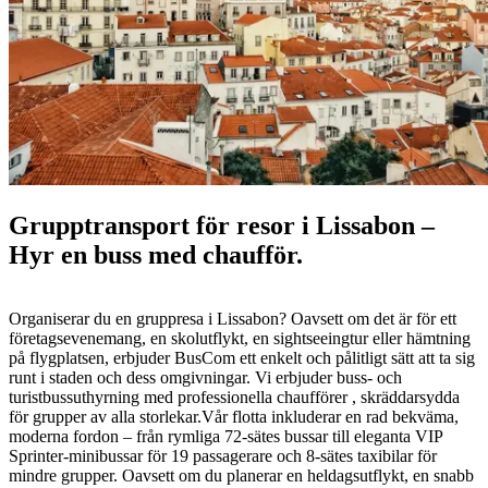
Grupptransport för resor i Lissabon –
Hyr en buss med chaufför.
Organiserar du en gruppresa i Lissabon? Oavsett om det är för ett
företagsevenemang, en skolutflykt, en sightseeingtur eller hämtning
på flygplatsen, erbjuder BusCom ett enkelt och pålitligt sätt att ta sig
runt i staden och dess omgivningar. Vi erbjuder buss- och
turistbussuthyrning med professionella chaufförer , skräddarsydda
för grupper av alla storlekar.Vår flotta inkluderar en rad bekväma,
moderna fordon – från rymliga 72-sätes bussar till eleganta VIP
Sprinter-minibussar för 19 passagerare och 8-sätes taxibilar för
mindre grupper. Oavsett om du planerar en heldagsutflykt, en snabb