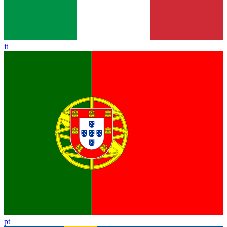
it
pt