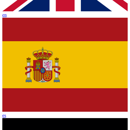
en
es