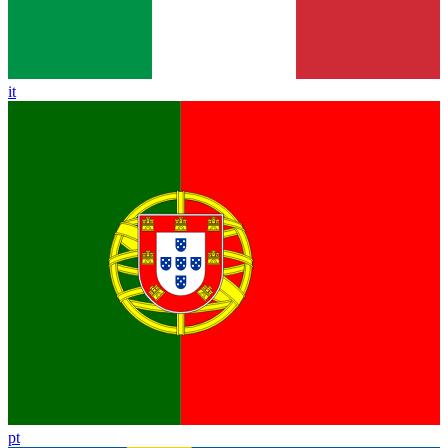
it
pt