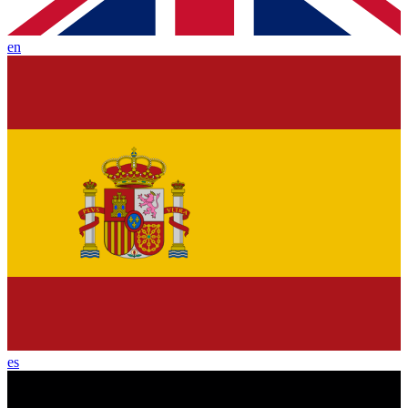
en
es