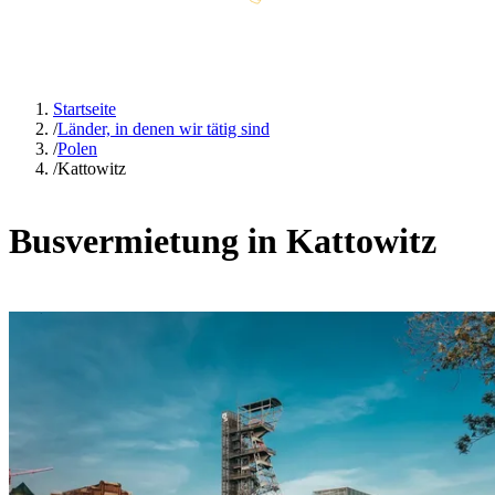
Startseite
/
Länder, in denen wir tätig sind
/
Polen
/
Kattowitz
Busvermietung in Kattowitz