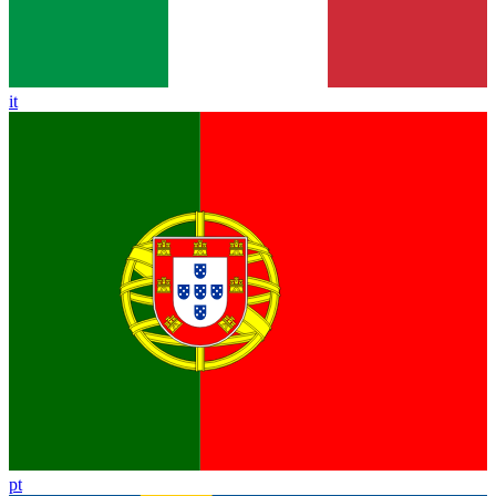
it
pt