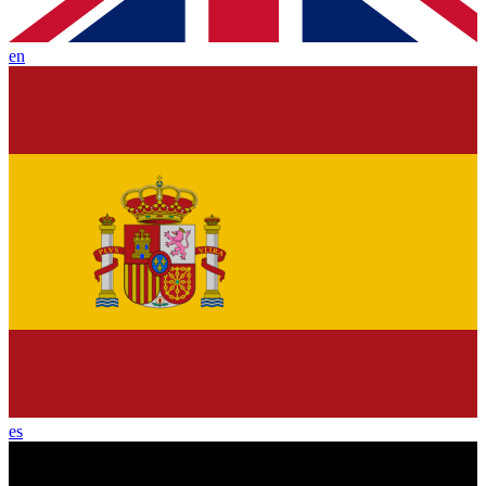
en
es