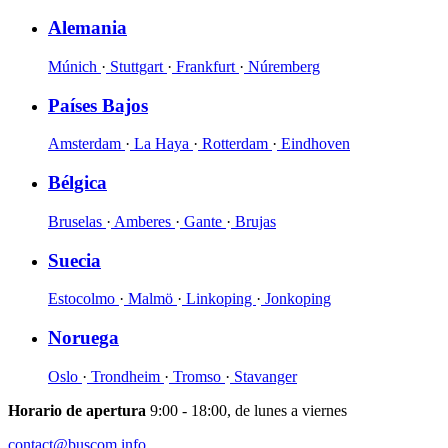
Alemania
Múnich
·
Stuttgart
·
Frankfurt
·
Núremberg
Países Bajos
Amsterdam
·
La Haya
·
Rotterdam
·
Eindhoven
Bélgica
Bruselas
·
Amberes
·
Gante
·
Brujas
Suecia
Estocolmo
·
Malmö
·
Linkoping
·
Jonkoping
Noruega
Oslo
·
Trondheim
·
Tromso
·
Stavanger
Horario de apertura
9:00 - 18:00, de lunes a viernes
contact@buscom.info