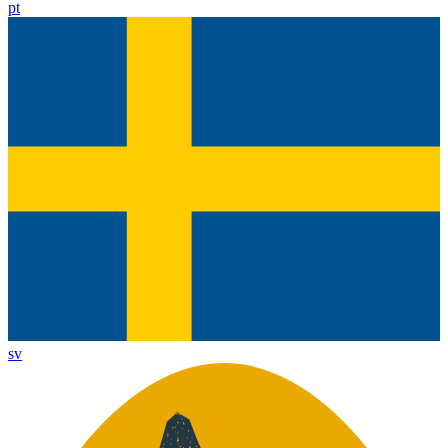
pt
sv