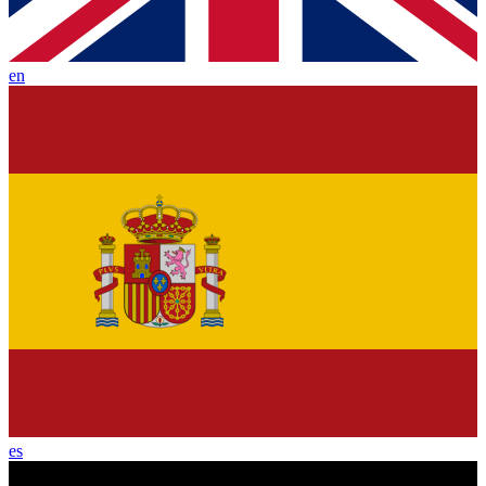
en
es