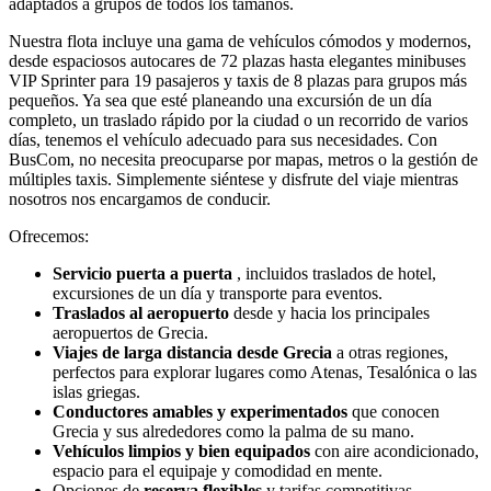
adaptados a grupos de todos los tamaños.
Nuestra flota incluye una gama de vehículos cómodos y modernos,
desde espaciosos autocares de 72 plazas hasta elegantes minibuses
VIP Sprinter para 19 pasajeros y taxis de 8 plazas para grupos más
pequeños. Ya sea que esté planeando una excursión de un día
completo, un traslado rápido por la ciudad o un recorrido de varios
días, tenemos el vehículo adecuado para sus necesidades. Con
BusCom, no necesita preocuparse por mapas, metros o la gestión de
múltiples taxis. Simplemente siéntese y disfrute del viaje mientras
nosotros nos encargamos de conducir.
Ofrecemos:
Servicio puerta a puerta
, incluidos traslados de hotel,
excursiones de un día y transporte para eventos.
Traslados al aeropuerto
desde y hacia los principales
aeropuertos de Grecia.
Viajes de larga distancia desde Grecia
a otras regiones,
perfectos para explorar lugares como Atenas, Tesalónica o las
islas griegas.
Conductores amables y experimentados
que conocen
Grecia y sus alrededores como la palma de su mano.
Vehículos limpios y bien equipados
con aire acondicionado,
espacio para el equipaje y comodidad en mente.
Opciones de
reserva flexibles
y tarifas competitivas.