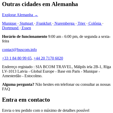
Outras cidades em Alemanha
Explorar Alemanha
→
Munique
·
Stuttgart
·
Frankfurt
·
Nuremberga
·
Trier
·
Colónia
·
Dortmund
·
Essen
Horário de funcionamento
9:00 am - 6:00 pm, de segunda a sexta-
feira
contact@buscom.info
+33 1 84 80 99 65
,
+44 20 7170 6020
Endereço registado : SIA BCOM TRAVEL, Mālpils iela 2B-1, Rīga
LV-1013 Latvia - Global Europe - Base em Paris - Munique -
Amesterdão - Estocolmo.
Alguma pergunta?
Não hesites em telefonar ou consultar as nossas
FAQ
Entra em contacto
Envia o teu pedido com o máximo de detalhes possível