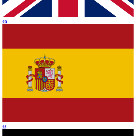
en
es