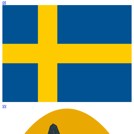
pt
sv