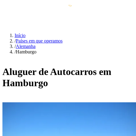
Início
/
Países em que operamos
/
Alemanha
/
Hamburgo
Aluguer de Autocarros em
Hamburgo