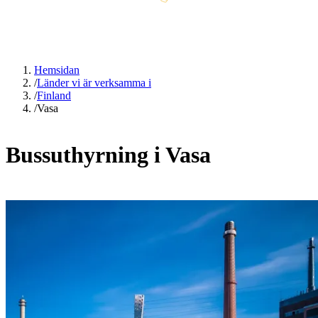
Hemsidan
/
Länder vi är verksamma i
/
Finland
/
Vasa
Bussuthyrning i Vasa