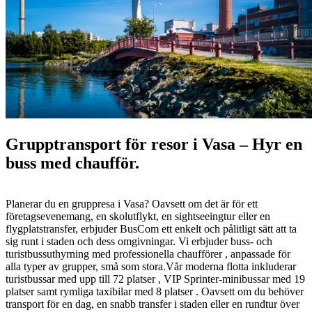
Grupptransport för resor i Vasa – Hyr en
buss med chaufför.
Planerar du en gruppresa i Vasa? Oavsett om det är för ett
företagsevenemang, en skolutflykt, en sightseeingtur eller en
flygplatstransfer, erbjuder BusCom ett enkelt och pålitligt sätt att ta
sig runt i staden och dess omgivningar. Vi erbjuder buss- och
turistbussuthyrning med professionella chaufförer , anpassade för
alla typer av grupper, små som stora.Vår moderna flotta inkluderar
turistbussar med upp till 72 platser , VIP Sprinter-minibussar med 19
platser samt rymliga taxibilar med 8 platser . Oavsett om du behöver
transport för en dag, en snabb transfer i staden eller en rundtur över