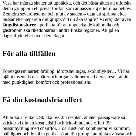
Vasa har många skatter att upptäcka, och det bästa sättet att utforska
dem i grupp är i ett privat fordon som anpassar sig efter dina behov.
Beundra sevärdheterna och njut av staden – utan att springa efter
bussar eller separera din grupp.Vill du åka längre? Vi erbjuder även
långdistansturer
, perfekta för att upptäcka de kulturella och
gastronomiska rikedomarna i andra finska regioner. Åk på en
dagsutflykt eller över flera dagar.
För alla tillfällen
Företagsseminarier, bröllop, idrottstävlingar, skolutflykter… Vi har
hjälpt tusentals resenärer och organisationer med deras resor, alltid
med punktlighet, komfort och professionalism.
Få din kostnadsfria offert
Att boka är enkelt. Skicka oss din resplan, antalet passagerare så
skickar vi dig en kostnadsfri och icke-bindande offert för
bussuthyrning med chaufför. Hos BusCom kombinerar vi komfort,
pålitlighet och lokal expertis , så att din grupp kan njuta av Vasa och