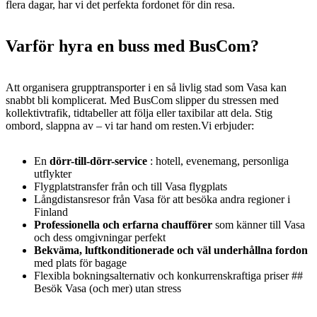
flera dagar, har vi det perfekta fordonet för din resa.
Varför hyra en buss med BusCom?
Att organisera grupptransporter i en så livlig stad som Vasa kan
snabbt bli komplicerat. Med BusCom slipper du stressen med
kollektivtrafik, tidtabeller att följa eller taxibilar att dela. Stig
ombord, slappna av – vi tar hand om resten.Vi erbjuder:
En
dörr-till-dörr-service
: hotell, evenemang, personliga
utflykter
Flygplatstransfer från och till Vasa flygplats
Långdistansresor från Vasa för att besöka andra regioner i
Finland
Professionella och erfarna chaufförer
som känner till Vasa
och dess omgivningar perfekt
Bekväma, luftkonditionerade och väl underhållna fordon
med plats för bagage
Flexibla bokningsalternativ och konkurrenskraftiga priser ##
Besök Vasa (och mer) utan stress