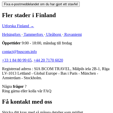
Fixa e-postmeddelandet om du har gjort ett stavfel
Fler stader i Finland
Utforska Finland
→
Helsingfors
·
Tammerfors
·
Uleåborg
·
Rovaniemi
Öppettider
9:00 - 18:00, måndag till fredag
contact@buscom.info
+33 1 84 80 99 65
,
+44 20 7170 6020
Registrerad adress : SIA BCOM TRAVEL, Mālpils iela 2B-1, Rīga
LV-1013 Lettland - Global Europe - Bas i Paris - München -
Amsterdam - Stockholm.
Några
frågor
?
Ring gärna eller kolla vår FAQ
Få kontakt med oss
Skicka ditt krav med så många detaljer som möjligt