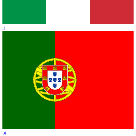
it
pt