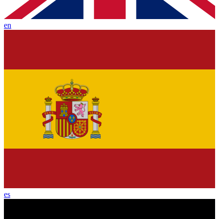
en
es