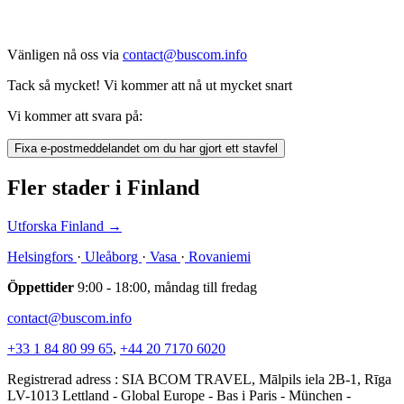
Vänligen nå oss via
contact@buscom.info
Tack så mycket! Vi kommer att nå ut mycket snart
Vi kommer att svara på:
Fixa e-postmeddelandet om du har gjort ett stavfel
Fler stader i Finland
Utforska Finland
→
Helsingfors
·
Uleåborg
·
Vasa
·
Rovaniemi
Öppettider
9:00 - 18:00, måndag till fredag
contact@buscom.info
+33 1 84 80 99 65
,
+44 20 7170 6020
Registrerad adress : SIA BCOM TRAVEL, Mālpils iela 2B-1, Rīga
LV-1013 Lettland - Global Europe - Bas i Paris - München -