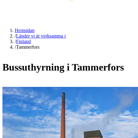
Hemsidan
/
Länder vi är verksamma i
/
Finland
/
Tammerfors
Bussuthyrning i Tammerfors