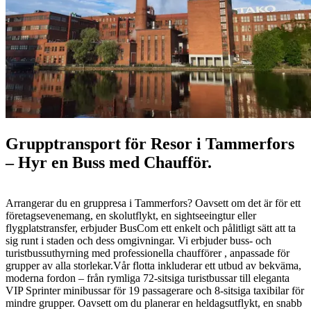
Grupptransport för Resor i Tammerfors
– Hyr en Buss med Chaufför.
Arrangerar du en gruppresa i Tammerfors? Oavsett om det är för ett
företagsevenemang, en skolutflykt, en sightseeingtur eller
flygplatstransfer, erbjuder BusCom ett enkelt och pålitligt sätt att ta
sig runt i staden och dess omgivningar. Vi erbjuder buss- och
turistbussuthyrning med professionella chaufförer , anpassade för
grupper av alla storlekar.Vår flotta inkluderar ett utbud av bekväma,
moderna fordon – från rymliga 72-sitsiga turistbussar till eleganta
VIP Sprinter minibussar för 19 passagerare och 8-sitsiga taxibilar för
mindre grupper. Oavsett om du planerar en heldagsutflykt, en snabb