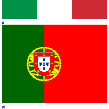
it
pt