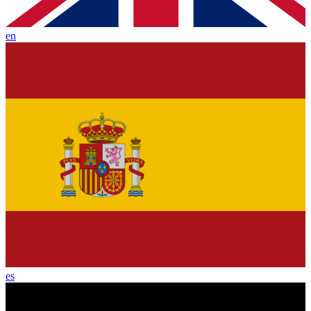
en
es