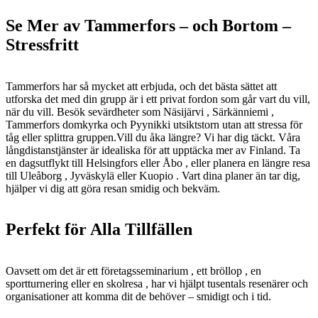
Se Mer av Tammerfors – och Bortom –
Stressfritt
Tammerfors har så mycket att erbjuda, och det bästa sättet att
utforska det med din grupp är i ett privat fordon som går vart du vill,
när du vill. Besök sevärdheter som Näsijärvi , Särkänniemi ,
Tammerfors domkyrka och Pyynikki utsiktstorn utan att stressa för
tåg eller splittra gruppen.Vill du åka längre? Vi har dig täckt. Våra
långdistanstjänster är idealiska för att upptäcka mer av Finland. Ta
en dagsutflykt till Helsingfors eller Åbo , eller planera en längre resa
till Uleåborg , Jyväskylä eller Kuopio . Vart dina planer än tar dig,
hjälper vi dig att göra resan smidig och bekväm.
Perfekt för Alla Tillfällen
Oavsett om det är ett företagsseminarium , ett bröllop , en
sportturnering eller en skolresa , har vi hjälpt tusentals resenärer och
organisationer att komma dit de behöver – smidigt och i tid.