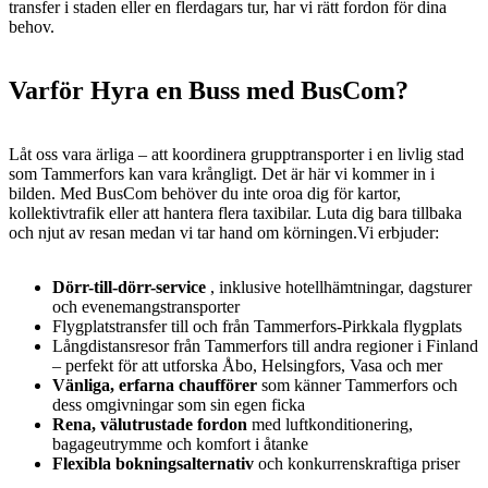
transfer i staden eller en flerdagars tur, har vi rätt fordon för dina
behov.
Varför Hyra en Buss med BusCom?
Låt oss vara ärliga – att koordinera grupptransporter i en livlig stad
som Tammerfors kan vara krångligt. Det är här vi kommer in i
bilden. Med BusCom behöver du inte oroa dig för kartor,
kollektivtrafik eller att hantera flera taxibilar. Luta dig bara tillbaka
och njut av resan medan vi tar hand om körningen.Vi erbjuder:
Dörr-till-dörr-service
, inklusive hotellhämtningar, dagsturer
och evenemangstransporter
Flygplatstransfer till och från Tammerfors-Pirkkala flygplats
Långdistansresor från Tammerfors till andra regioner i Finland
– perfekt för att utforska Åbo, Helsingfors, Vasa och mer
Vänliga, erfarna chaufförer
som känner Tammerfors och
dess omgivningar som sin egen ficka
Rena, välutrustade fordon
med luftkonditionering,
bagageutrymme och komfort i åtanke
Flexibla bokningsalternativ
och konkurrenskraftiga priser