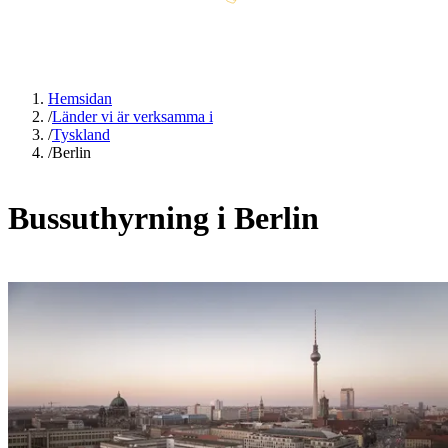
Hemsidan
/
Länder vi är verksamma i
/
Tyskland
/
Berlin
Bussuthyrning i Berlin