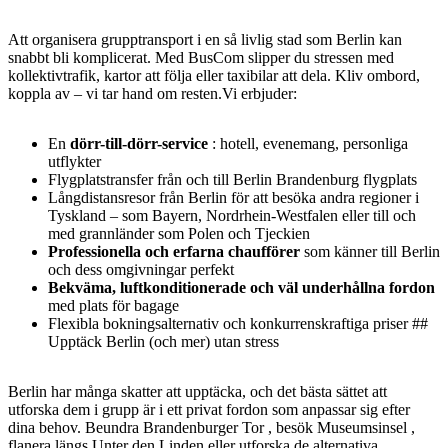
Att organisera grupptransport i en så livlig stad som Berlin kan
snabbt bli komplicerat. Med BusCom slipper du stressen med
kollektivtrafik, kartor att följa eller taxibilar att dela. Kliv ombord,
koppla av – vi tar hand om resten.Vi erbjuder:
En
dörr-till-dörr-service
: hotell, evenemang, personliga
utflykter
Flygplatstransfer från och till Berlin Brandenburg flygplats
Långdistansresor från Berlin för att besöka andra regioner i
Tyskland – som Bayern, Nordrhein-Westfalen eller till och
med grannländer som Polen och Tjeckien
Professionella och erfarna chaufförer
som känner till Berlin
och dess omgivningar perfekt
Bekväma, luftkonditionerade och väl underhållna fordon
med plats för bagage
Flexibla bokningsalternativ och konkurrenskraftiga priser ##
Upptäck Berlin (och mer) utan stress
Berlin har många skatter att upptäcka, och det bästa sättet att
utforska dem i grupp är i ett privat fordon som anpassar sig efter
dina behov. Beundra Brandenburger Tor , besök Museumsinsel ,
flanera längs Unter den Linden eller utforska de alternativa