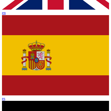
en
es