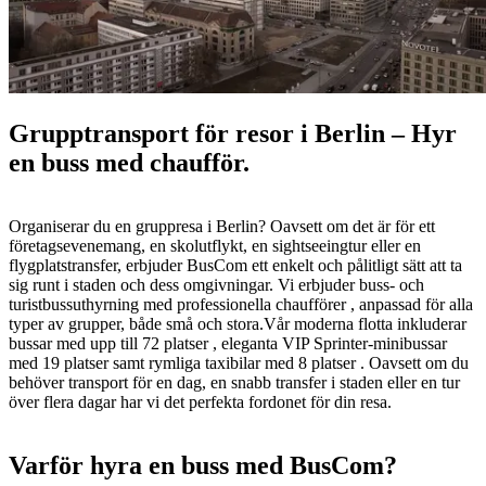
Grupptransport för resor i Berlin – Hyr
en buss med chaufför.
Organiserar du en gruppresa i Berlin? Oavsett om det är för ett
företagsevenemang, en skolutflykt, en sightseeingtur eller en
flygplatstransfer, erbjuder BusCom ett enkelt och pålitligt sätt att ta
sig runt i staden och dess omgivningar. Vi erbjuder buss- och
turistbussuthyrning med professionella chaufförer , anpassad för alla
typer av grupper, både små och stora.Vår moderna flotta inkluderar
bussar med upp till 72 platser , eleganta VIP Sprinter-minibussar
med 19 platser samt rymliga taxibilar med 8 platser . Oavsett om du
behöver transport för en dag, en snabb transfer i staden eller en tur
över flera dagar har vi det perfekta fordonet för din resa.
Varför hyra en buss med BusCom?