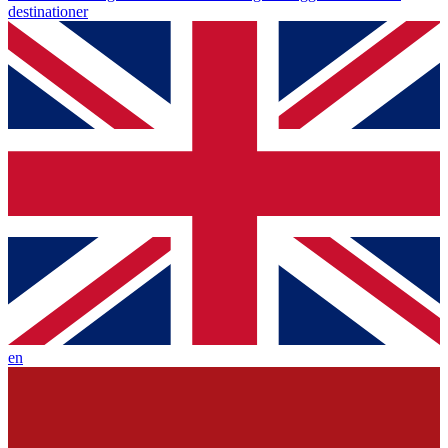
destinationer
en