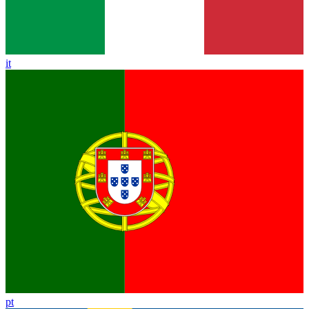
it
pt