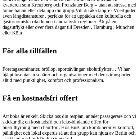
kvarteren som Kreuzberg och Prenzlauer Berg – utan att stressa med
tunnelbanan eller dela upp din grupp.Vill du åka längre? Vi erbjuder
även långdistansturer , perfekta för att upptäcka den kulturella och
gastronomiska rikedomen i andra tyska regioner. Åk på en
dagsutflykt eller över flera dagar till Dresden , Hamburg , München
eller Köln .
För alla tillfällen
Företagsseminarier, bröllop, sporttävlingar, skolutflykter… Vi har
hjälpt tusentals resenärer och organisationer med deras transporter,
alltid med punktlighet, komfort och professionalism.
Få en kostnadsfri offert
Att boka är enkelt. Skicka oss din resplan, antalet passagerare och vi
skickar dig en kostnadsfri och icke-bindande offert för
bussuthyrning med chaufför . Hos BusCom kombinerar vi komfort,
pålitlighet och lokal expertis så att din grupp kan njuta av Berlin och
Tyskland med fullständig sinnesfrid.