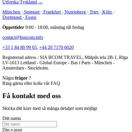
Utforska Tyskland
→
München
·
Stuttgart
·
Frankfurt
·
Nuremberg
·
Trier
·
Köln
·
Dortmund
·
Essen
Öppettider
9:00 - 18:00, måndag till fredag
contact@buscom.info
+33 1 84 80 99 65
,
+44 20 7170 6020
Registrerad adress : SIA BCOM TRAVEL, Mālpils iela 2B-1, Rīga
LV-1013 Lettland - Global Europe - Bas i Paris - München -
Amsterdam - Stockholm.
Några
frågor
?
Ring gärna eller kolla vår FAQ
Få kontakt med oss
Skicka ditt krav med så många detaljer som möjligt
Ditt namn
Din e-post