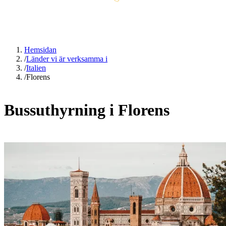
Hemsidan
/
Länder vi är verksamma i
/
Italien
/
Florens
Bussuthyrning i Florens