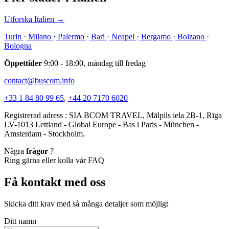
Utforska Italien
→
Turin
·
Milano
·
Palermo
·
Bari
·
Neapel
·
Bergamo
·
Bolzano
·
Bologna
Öppettider
9:00 - 18:00, måndag till fredag
contact@buscom.info
+33 1 84 80 99 65
,
+44 20 7170 6020
Registrerad adress : SIA BCOM TRAVEL, Mālpils iela 2B-1, Rīga
LV-1013 Lettland - Global Europe - Bas i Paris - München -
Amsterdam - Stockholm.
Några
frågor
?
Ring gärna eller kolla vår FAQ
Få kontakt med oss
Skicka ditt krav med så många detaljer som möjligt
Ditt namn