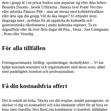
dem i grupp är i ett privat fordon som anpassar sig efter dina behov.
Beundra Duomo , besök Uffizierna , flanera över Ponte Vecchio
eller utforska Palazzo Pitti – utan att stressa med kollektivtrafiken
eller dela upp din grupp.Vill du åka längre? Vi erbjuder även
långväga turer , perfekta för att upptäcka de kulturella och
gastronomiska rikedomarna i andra italienska regioner. Ta en
dagsutflykt eller åk över flera dagar till Pisa , Siena , San Gimignano
, Rom eller Venedig .
För alla tillfällen
Företagsseminarier, bröllop, sporttävlingar, skolutflykter… Vi har
hjälpt tusentals resenärer och organisationer med deras resor, alltid
med punktlighet, komfort och professionalism.
Få din kostnadsfria offert
Det är enkelt att boka. Skicka oss din resplan, antalet passagerare, så
skickar vi dig en kostnadsfri och icke-bindande offert för att hyra en
buss med chaufför. Hos BusCom kombinerar vi komfort, pålitlighet