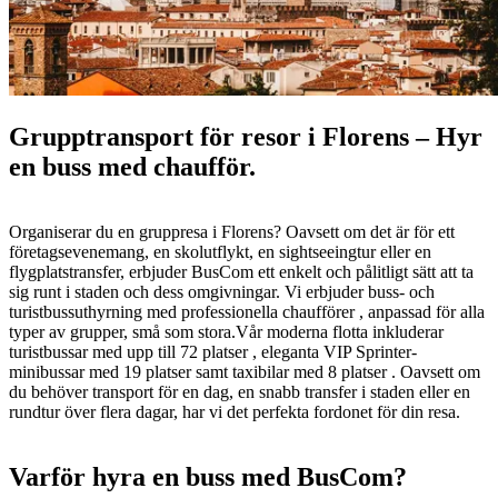
Grupptransport för resor i Florens – Hyr
en buss med chaufför.
Organiserar du en gruppresa i Florens? Oavsett om det är för ett
företagsevenemang, en skolutflykt, en sightseeingtur eller en
flygplatstransfer, erbjuder BusCom ett enkelt och pålitligt sätt att ta
sig runt i staden och dess omgivningar. Vi erbjuder buss- och
turistbussuthyrning med professionella chaufförer , anpassad för alla
typer av grupper, små som stora.Vår moderna flotta inkluderar
turistbussar med upp till 72 platser , eleganta VIP Sprinter-
minibussar med 19 platser samt taxibilar med 8 platser . Oavsett om
du behöver transport för en dag, en snabb transfer i staden eller en
rundtur över flera dagar, har vi det perfekta fordonet för din resa.
Varför hyra en buss med BusCom?