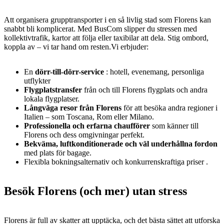
Att organisera grupptransporter i en så livlig stad som Florens kan
snabbt bli komplicerat. Med BusCom slipper du stressen med
kollektivtrafik, kartor att följa eller taxibilar att dela. Stig ombord,
koppla av – vi tar hand om resten.Vi erbjuder:
En
dörr-till-dörr-service
: hotell, evenemang, personliga
utflykter
Flygplatstransfer
från och till Florens flygplats och andra
lokala flygplatser.
Långväga resor från Florens
för att besöka andra regioner i
Italien – som Toscana, Rom eller Milano.
Professionella och erfarna chaufförer
som känner till
Florens och dess omgivningar perfekt.
Bekväma, luftkonditionerade och väl underhållna fordon
med plats för bagage.
Flexibla bokningsalternativ och konkurrenskraftiga priser .
Besök Florens (och mer) utan stress
Florens är full av skatter att upptäcka, och det bästa sättet att utforska