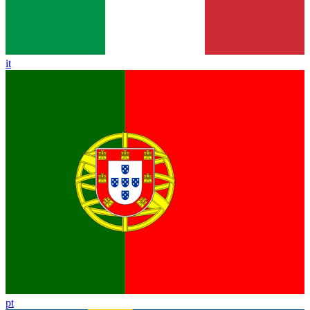
it
pt