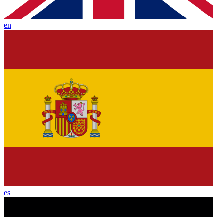
en
es