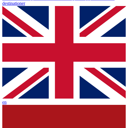
destinationer
en