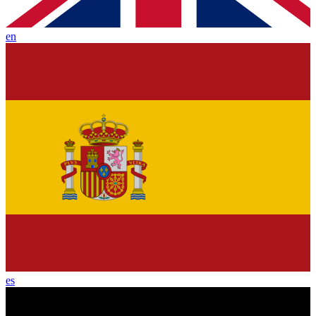
en
es