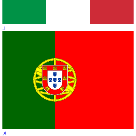
it
pt