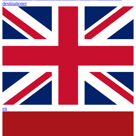
destinationer
en