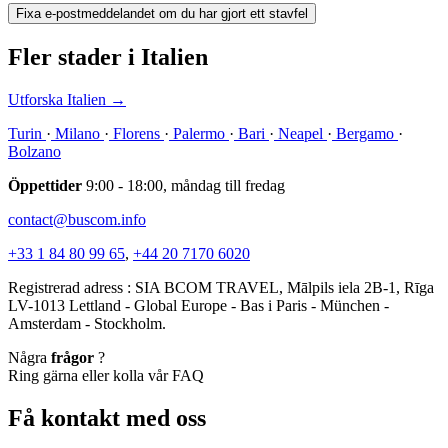
Fixa e-postmeddelandet om du har gjort ett stavfel
Fler stader i Italien
Utforska Italien
→
Turin
·
Milano
·
Florens
·
Palermo
·
Bari
·
Neapel
·
Bergamo
·
Bolzano
Öppettider
9:00 - 18:00, måndag till fredag
contact@buscom.info
+33 1 84 80 99 65
,
+44 20 7170 6020
Registrerad adress : SIA BCOM TRAVEL, Mālpils iela 2B-1, Rīga
LV-1013 Lettland - Global Europe - Bas i Paris - München -
Amsterdam - Stockholm.
Några
frågor
?
Ring gärna eller kolla vår FAQ
Få kontakt med oss