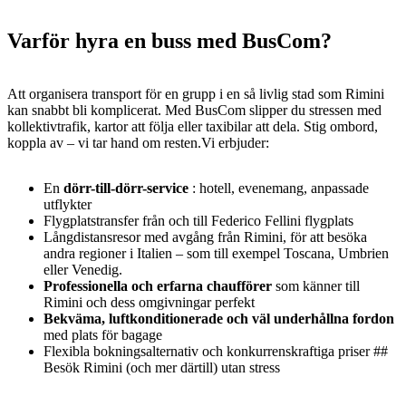
Varför hyra en buss med BusCom?
Att organisera transport för en grupp i en så livlig stad som Rimini
kan snabbt bli komplicerat. Med BusCom slipper du stressen med
kollektivtrafik, kartor att följa eller taxibilar att dela. Stig ombord,
koppla av – vi tar hand om resten.Vi erbjuder:
En
dörr-till-dörr-service
: hotell, evenemang, anpassade
utflykter
Flygplatstransfer från och till Federico Fellini flygplats
Långdistansresor med avgång från Rimini, för att besöka
andra regioner i Italien – som till exempel Toscana, Umbrien
eller Venedig.
Professionella och erfarna chaufförer
som känner till
Rimini och dess omgivningar perfekt
Bekväma, luftkonditionerade och väl underhållna fordon
med plats för bagage
Flexibla bokningsalternativ och konkurrenskraftiga priser ##
Besök Rimini (och mer därtill) utan stress