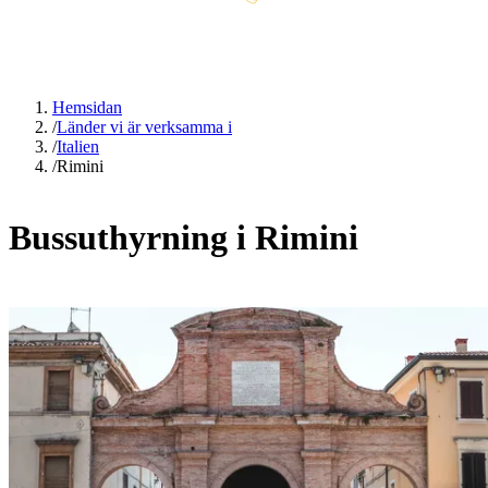
Hemsidan
/
Länder vi är verksamma i
/
Italien
/
Rimini
Bussuthyrning i Rimini