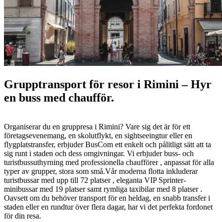
Grupptransport för resor i Rimini – Hyr
en buss med chaufför.
Organiserar du en gruppresa i Rimini? Vare sig det är för ett
företagsevenemang, en skolutflykt, en sightseeingtur eller en
flygplatstransfer, erbjuder BusCom ett enkelt och pålitligt sätt att ta
sig runt i staden och dess omgivningar. Vi erbjuder buss- och
turistbussuthyrning med professionella chaufförer , anpassat för alla
typer av grupper, stora som små.Vår moderna flotta inkluderar
turistbussar med upp till 72 platser , eleganta VIP Sprinter-
minibussar med 19 platser samt rymliga taxibilar med 8 platser .
Oavsett om du behöver transport för en heldag, en snabb transfer i
staden eller en rundtur över flera dagar, har vi det perfekta fordonet
för din resa.