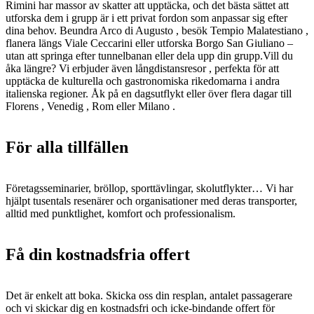
Rimini har massor av skatter att upptäcka, och det bästa sättet att
utforska dem i grupp är i ett privat fordon som anpassar sig efter
dina behov. Beundra Arco di Augusto , besök Tempio Malatestiano ,
flanera längs Viale Ceccarini eller utforska Borgo San Giuliano –
utan att springa efter tunnelbanan eller dela upp din grupp.Vill du
åka längre? Vi erbjuder även långdistansresor , perfekta för att
upptäcka de kulturella och gastronomiska rikedomarna i andra
italienska regioner. Åk på en dagsutflykt eller över flera dagar till
Florens , Venedig , Rom eller Milano .
För alla tillfällen
Företagsseminarier, bröllop, sporttävlingar, skolutflykter… Vi har
hjälpt tusentals resenärer och organisationer med deras transporter,
alltid med punktlighet, komfort och professionalism.
Få din kostnadsfria offert
Det är enkelt att boka. Skicka oss din resplan, antalet passagerare
och vi skickar dig en kostnadsfri och icke-bindande offert för