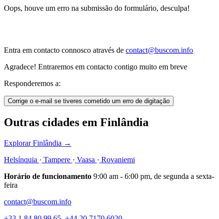
Oops, houve um erro na submissão do formulário, desculpa!
Entra em contacto connosco através de
contact@buscom.info
Agradece! Entraremos em contacto contigo muito em breve
Responderemos a:
Corrige o e-mail se tiveres cometido um erro de digitação
Outras cidades em Finlândia
Explorar Finlândia
→
Helsínquia
·
Tampere
·
Vaasa
·
Rovaniemi
Horário de funcionamento
9:00 am - 6:00 pm, de segunda a sexta-
feira
contact@buscom.info
+33 1 84 80 99 65
,
+44 20 7170 6020