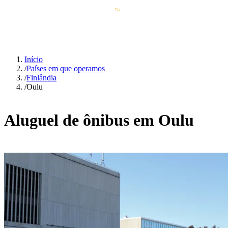
Início
/
Países em que operamos
/
Finlândia
/
Oulu
Aluguel de ônibus em Oulu