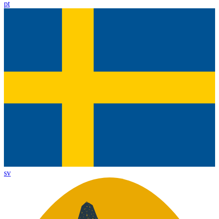
pt
sv