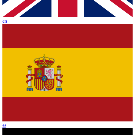
en
es