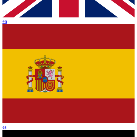
en
es