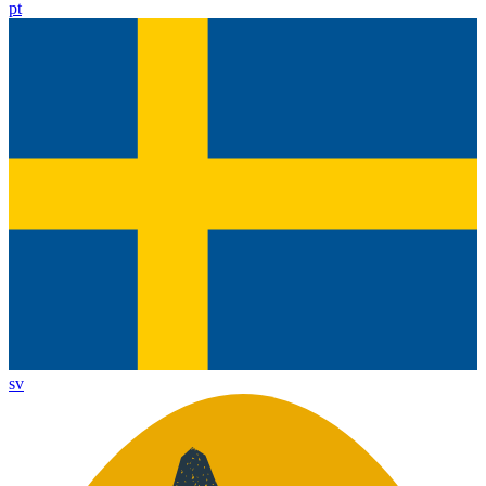
pt
sv