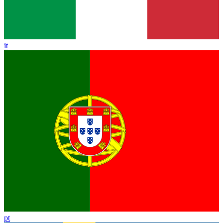
it
pt