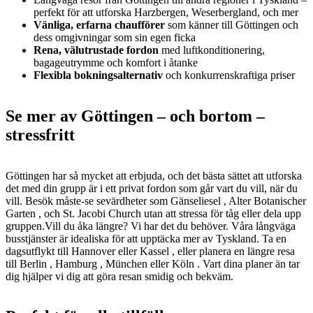
perfekt för att utforska Harzbergen, Weserbergland, och mer
Vänliga, erfarna chaufförer
som känner till Göttingen och
dess omgivningar som sin egen ficka
Rena, välutrustade fordon
med luftkonditionering,
bagageutrymme och komfort i åtanke
Flexibla bokningsalternativ
och konkurrenskraftiga priser
Se mer av Göttingen – och bortom –
stressfritt
Göttingen har så mycket att erbjuda, och det bästa sättet att utforska
det med din grupp är i ett privat fordon som går vart du vill, när du
vill. Besök måste-se sevärdheter som Gänseliesel , Alter Botanischer
Garten , och St. Jacobi Church utan att stressa för tåg eller dela upp
gruppen.Vill du åka längre? Vi har det du behöver. Våra långväga
busstjänster är idealiska för att upptäcka mer av Tyskland. Ta en
dagsutflykt till Hannover eller Kassel , eller planera en längre resa
till Berlin , Hamburg , München eller Köln . Vart dina planer än tar
dig hjälper vi dig att göra resan smidig och bekväm.