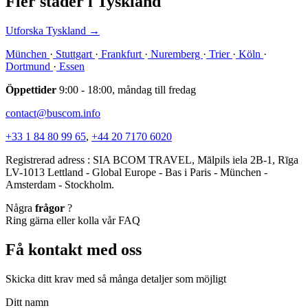
Fler stader i Tyskland
Utforska Tyskland
→
München
·
Stuttgart
·
Frankfurt
·
Nuremberg
·
Trier
·
Köln
·
Dortmund
·
Essen
Öppettider
9:00 - 18:00, måndag till fredag
contact@buscom.info
+33 1 84 80 99 65
,
+44 20 7170 6020
Registrerad adress : SIA BCOM TRAVEL, Mālpils iela 2B-1, Rīga
LV-1013 Lettland - Global Europe - Bas i Paris - München -
Amsterdam - Stockholm.
Några
frågor
?
Ring gärna eller kolla vår FAQ
Få kontakt med oss
Skicka ditt krav med så många detaljer som möjligt
Ditt namn