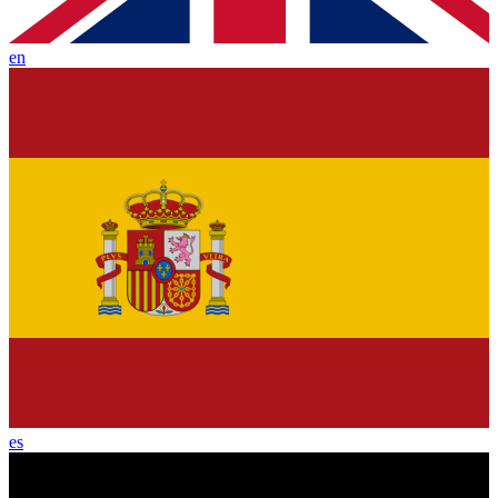
en
es