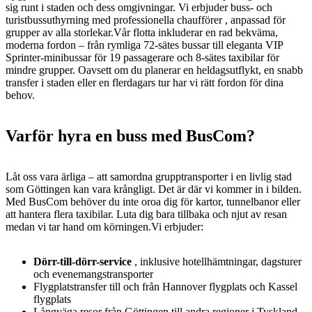
sig runt i staden och dess omgivningar. Vi erbjuder buss- och
turistbussuthyrning med professionella chaufförer , anpassad för
grupper av alla storlekar.Vår flotta inkluderar en rad bekväma,
moderna fordon – från rymliga 72-sätes bussar till eleganta VIP
Sprinter-minibussar för 19 passagerare och 8-sätes taxibilar för
mindre grupper. Oavsett om du planerar en heldagsutflykt, en snabb
transfer i staden eller en flerdagars tur har vi rätt fordon för dina
behov.
Varför hyra en buss med BusCom?
Låt oss vara ärliga – att samordna grupptransporter i en livlig stad
som Göttingen kan vara krångligt. Det är där vi kommer in i bilden.
Med BusCom behöver du inte oroa dig för kartor, tunnelbanor eller
att hantera flera taxibilar. Luta dig bara tillbaka och njut av resan
medan vi tar hand om körningen.Vi erbjuder:
Dörr-till-dörr-service
, inklusive hotellhämtningar, dagsturer
och evenemangstransporter
Flygplatstransfer till och från Hannover flygplats och Kassel
flygplats
Långväga resor från Göttingen till andra regioner i Tyskland –